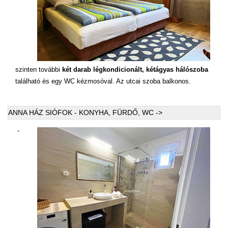
szinten további
két darab légkondicionált, kétágyas hálószoba
található és egy WC kézmosóval. Az utcai szoba balkonos.
ANNA HÁZ SIÓFOK - KONYHA, FÜRDŐ, WC ->
-