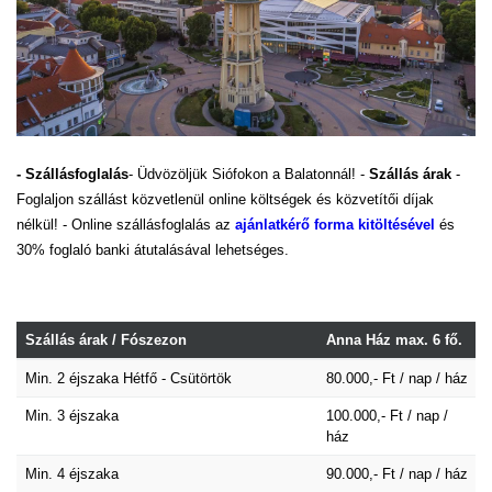
- Szállásfoglalás
- Üdvözöljük Siófokon a Balatonnál! -
Szállás árak
-
Foglaljon szállást közvetlenül online költségek és közvetítői díjak
nélkül! - Online szállásfoglalás az
ajánlatkérő forma kitöltésével
és
30% foglaló banki átutalásával lehetséges.
Szállás árak / Fószezon
Anna Ház max. 6 fő.
Min. 2 éjszaka Hétfő - Csütörtök
80.000,- Ft / nap / ház
Min. 3 éjszaka
100.000,- Ft / nap /
ház
Min. 4 éjszaka
90.000,- Ft / nap / ház