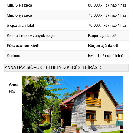
Min. 5 éjszaka
80.000,- Ft / nap / ház
Min. 6 éjszaka
75.000,- Ft / nap / ház
6 éjszakán felül
70.000,- Ft / nap / ház
Kiemelt rendezvények idején
Kérjen ajánlatot!
Főszezonon kívül
Kérjen ajánlatot!
Kurtaxa
550,- Ft / nap / felnőtt
ANNA HÁZ SIÓFOK - ELHELYEZKEDÉS, LEÍRÁS ->
-
Anna
Ház -