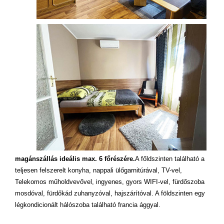
magánszállás ideális max. 6 főrészére.
A főldszinten található a
teljesen felszerelt konyha, nappali ülőgarnitúrával, TV-vel,
Telekomos műholdvevővel, ingyenes, gyors WIFI-vel, fürdőszoba
mosdóval, fürdőkád zuhanyzóval, hajszárítóval. A földszinten egy
légkondicionált hálószoba található francia ággyal.