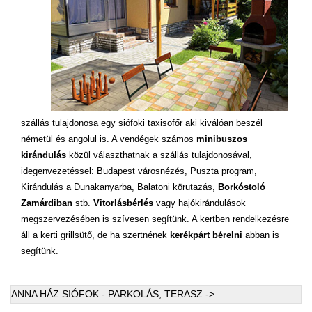
szállás tulajdonosa egy siófoki taxisofőr aki kiválóan beszél
németül és angolul is. A vendégek számos
minibuszos
kirándulás
közül választhatnak a szállás tulajdonosával,
idegenvezetéssel: Budapest városnézés, Puszta program,
Kirándulás a Dunakanyarba, Balatoni körutazás,
Borkóstoló
Zamárdiban
stb.
Vitorlásbérlés
vagy hajókirándulások
megszervezésében is szívesen segítünk. A kertben rendelkezésre
áll a kerti grillsütő, de ha szertnének
kerékpárt bérelni
abban is
segítünk.
ANNA HÁZ SIÓFOK - PARKOLÁS, TERASZ ->