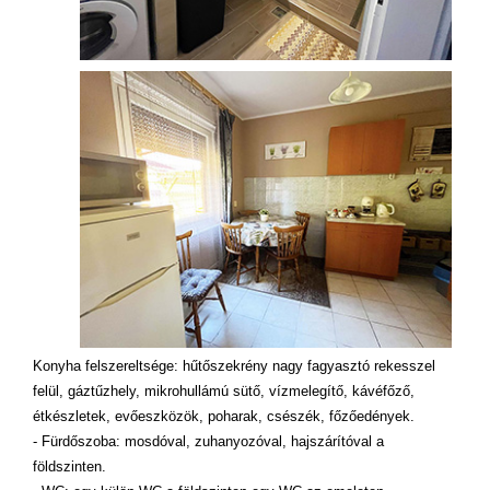
Konyha felszereltsége: hűtőszekrény nagy fagyasztó rekesszel
felül, gáztűzhely, mikrohullámú sütő, vízmelegítő, kávéfőző,
étkészletek, evőeszközök, poharak, csészék, főzőedények.
- Fürdőszoba: mosdóval, zuhanyozóval, hajszárítóval a
földszinten.