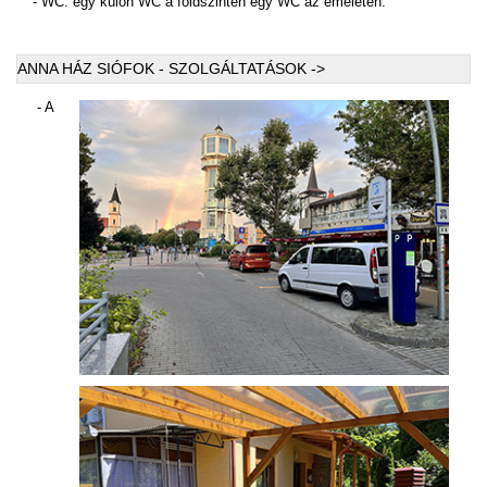
- WC: egy külön WC a földszinten egy WC az emeleten.
ANNA HÁZ SIÓFOK - SZOLGÁLTATÁSOK ->
- A