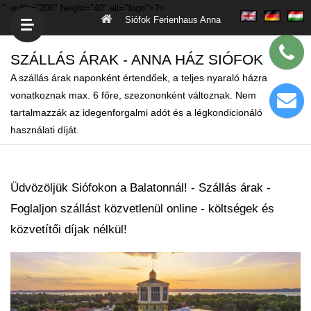
" width="200" height="40" alt="logo">?>
Siófok Ferienhaus Anna
SZÁLLÁS ÁRAK - ANNA HÁZ SIÓFOK
A szállás árak naponként értendőek, a teljes nyaraló házra
vonatkoznak max. 6 főre, szezononként változnak. Nem
tartalmazzák az idegenforgalmi adót és a légkondicionáló
használati díját.
Üdvözöljük Siófokon a Balatonnál! - Szállás árak -
Foglaljon szállást közvetlenül online - költségek és
közvetítői díjak nélkül!