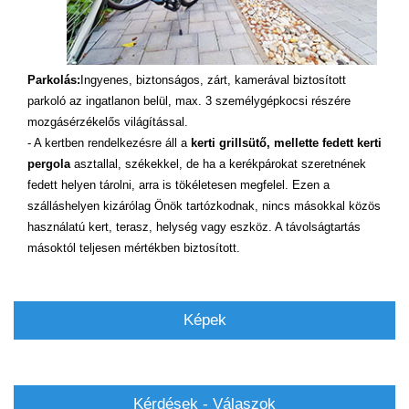
Parkolás:
Ingyenes, biztonságos, zárt, kamerával biztosított
parkoló az ingatlanon belül, max. 3 személygépkocsi részére
mozgásérzékelős világítással.
- A kertben rendelkezésre áll a
kerti grillsütő, mellette fedett kerti
pergola
asztallal, székekkel, de ha a kerékpárokat szeretnének
fedett helyen tárolni, arra is tökéletesen megfelel. Ezen a
szálláshelyen kizárólag Önök tartózkodnak, nincs másokkal közös
használatú kert, terasz, helység vagy eszköz. A távolságtartás
másoktól teljesen mértékben biztosított.
Képek
Kérdések - Válaszok