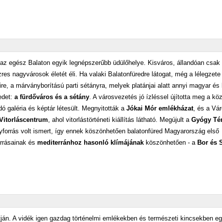
és az egész Balaton egyik legnépszerűbb üdülőhelye. Kisváros, állandóan csak
es nagyvárosok életét éli. Ha valaki Balatonfüredre látogat, még a lélegzete i
, a márványborítású parti sétányra, melyek platánjai alatt annyi magyar és k
redet:
a fürdőváros és a sétány
. A városvezetés jó ízléssel újította meg a köz
adó galéria és képtár létesült. Megnyitották a
Jókai Mór emlékházat
, és a Vár
Vitorláscentrum
, ahol vitorlástörténeti kiállítás látható. Megújult a
Gyógy Té
forrás volt ismert, így ennek köszönhetően balatonfüred Magyarország első
orrásainak és
mediterránhoz hasonló klímájának
köszönhetően - a
Bor és 
ján. A vidék igen gazdag történelmi emlékekben és természeti kincsekben eg