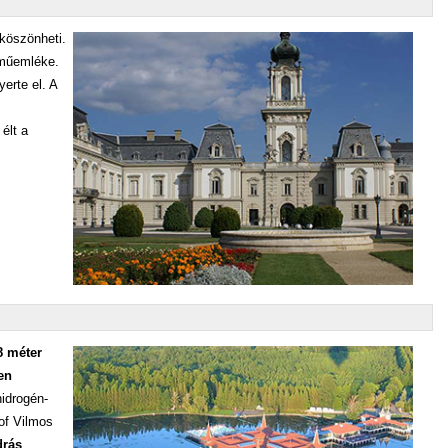
köszönheti.
 műemléke.
erte el. A
élt a
8 méter
sen
idrogén-
hof Vilmos
drás