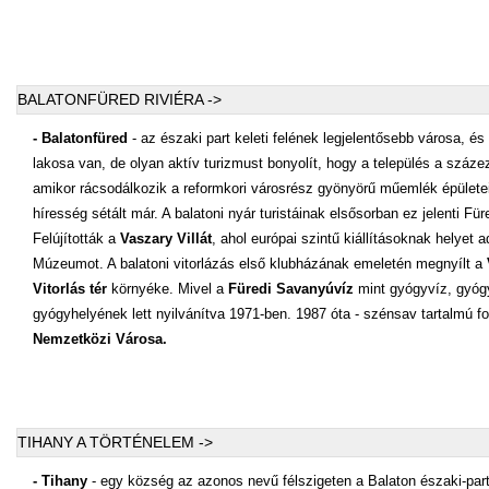
BALATONFÜRED RIVIÉRA ->
- Balatonfüred
- az északi part keleti felének legjelentősebb városa, 
lakosa van, de olyan aktív turizmust bonyolít, hogy a település a százezr
amikor rácsodálkozik a reformkori városrész gyönyörű műemlék épületeire
híresség sétált már. A balatoni nyár turistáinak elsősorban ez jelenti Fü
Felújították a
Vaszary Villát
, ahol európai szintű kiállításoknak helyet 
Múzeumot. A balatoni vitorlázás első klubházának emeletén megnyílt a
Vitorlás tér
környéke. Mivel a
Füredi Savanyúvíz
mint gyógyvíz, gyógy
gyógyhelyének lett nyilvánítva 1971-ben. 1987 óta - szénsav tartalmú f
Nemzetközi Városa.
TIHANY A TÖRTÉNELEM ->
- Tihany
- egy község az azonos nevű félszigeten a Balaton északi-part