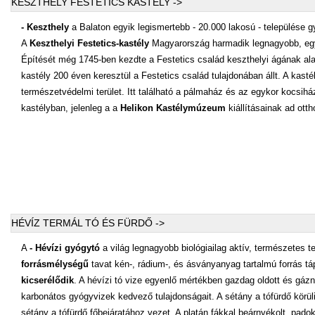
KESZTHELY FESTETICS KASTÉLY ->
- Keszthely
a Balaton egyik legismertebb - 20.000 lakosú - települése
A
Keszthelyi Festetics-kastély
Magyarország harmadik legnagyobb, egyb
Építését még 1745-ben kezdte a Festetics család keszthelyi ágának alapít
kastély 200 éven keresztül a Festetics család tulajdonában állt. A kast
természetvédelmi terület. Itt található a pálmaház és az egykor kocsiház
kastélyban, jelenleg a a
Helikon Kastélymúzeum
kiállításainak ad otth
HÉVÍZ TERMÁL TÓ ÉS FÜRDŐ ->
A
- Hévízi gyógytó
a világ legnagyobb biológiailag aktív, természetes te
forrásmélységű
tavat kén-, rádium-, és ásványanyag tartalmú forrás 
kicserélődik
. A hévízi tó vize egyenlő mértékben gazdag oldott és gá
karbonátos gyógyvizek kedvező tulajdonságait. A sétány a tófürdő körüli 
sétány a tófürdő főbejáratához vezet. A platán fákkal beárnyékolt, pado