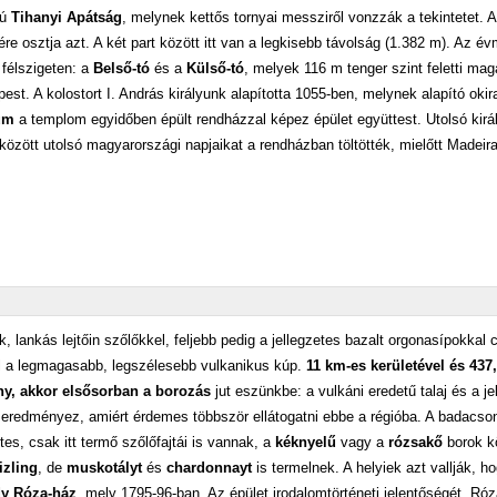
sú
Tihanyi Apátság
, melynek kettős tornyai messziről vonzzák a tekintetet. A
e osztja azt. A két part között itt van a legkisebb távolság (1.382 m). Az évm
 félszigeten: a
Belső-tó
és a
Külső-tó
, melyek 116 m tenger szint feletti ma
st. A kolostort I. András királyunk alapította 1055-ben, melynek alapító okir
um
a templom egyidőben épült rendházzal képez épület együttest. Utolsó kirá
 között utolsó magyarországi napjaikat a rendházban töltötték, mielőtt Madeira
 lankás lejtőin szőlőkkel, feljebb pedig a jellegzetes bazalt orgonasípokkal 
 a legmagasabb, legszélesebb vulkanikus kúp.
11 km-es kerületével és 437
y, akkor elsősorban a borozás
jut eszünkbe: a vulkáni eredetű talaj és a j
eredményez, amiért érdemes többször ellátogatni ebbe a régióba. A badacson
es, csak itt termő szőlőfajtái is vannak, a
kéknyelű
vagy a
rózsakő
borok k
izling
, de
muskotályt
és
chardonnayt
is termelnek. A helyiek azt vallják, h
y Róza-ház
, mely 1795-96-ban. Az épület irodalomtörténeti jelentőségét, Ró