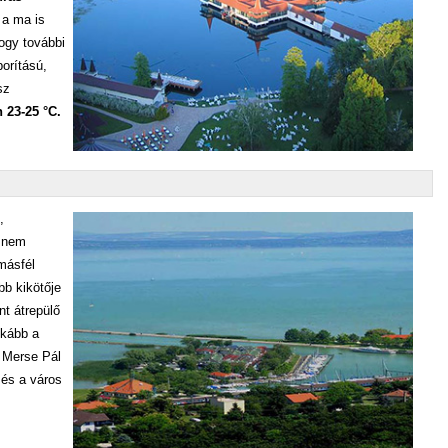
 a ma is
ogy további
orítású,
sz
 23-25 °C.
,
t nem
 másfél
bb kikötője
nt átrepülő
nkább a
i Merse Pál
 és a város