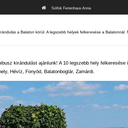
Siófok Ferienhaus Anna
irándulás a Balaton körül. A legszebb helyek felkeresése a Balatonnál.
usz kirándulást ajánlunk! A 10 legszebb hely felkeresése i
hely, Hévíz, Fonyód, Balatonboglár, Zamárdi.