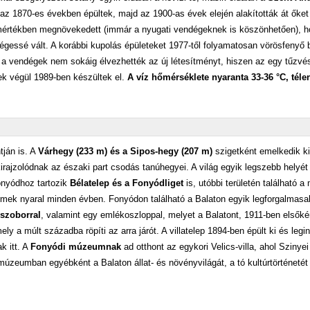
ek az 1870-es években épültek, majd az 1900-as évek elején alakították át őket
 mértékben megnövekedett (immár a nyugati vendégeknek is köszönhetően), h
égessé vált. A korábbi kupolás épületeket 1977-től folyamatosan vörösfenyő b
, de a vendégek nem sokáig élvezhették az új létesítményt, hiszen az egy tűzvé
ek végül 1989-ben készültek el.
A víz hőmérséklete nyaranta 33-36 °C, télen
tján is. A
Várhegy (233 m) és a Sipos-hegy (207 m)
szigetként emelkedik ki
 kirajzolódnak az északi part csodás tanúhegyei. A világ egyik legszebb helyé
onyódhoz tartozik
Bélatelep és a Fonyódliget
is, utóbbi területén található a
rmek nyaral minden évben. Fonyódon található a Balaton egyik legforgalmasa
szoborral
, valamint egy emlékoszloppal, melyet a Balatont, 1911-ben elsőké
mely a múlt századba röpíti az arra járót. A villatelep 1894-ben épült ki és legi
k itt. A
Fonyódi múzeumnak
ad otthont az egykori Velics-villa, ahol Szinye
múzeumban egyébként a Balaton állat- és növényvilágát, a tó kultúrtörténetét