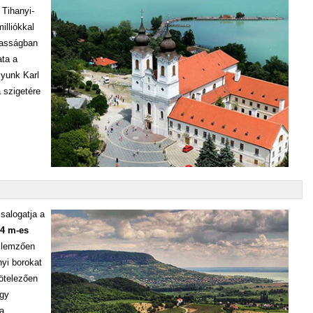
 Tihanyi-
illiókkal
gasságban
ata a
lyunk Karl
 szigetére
csalogatja a
,4 m-es
ellemzően
yi borokat
ötelezően
ogy
za