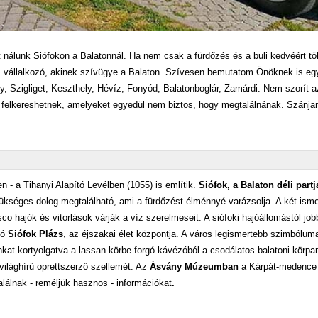
álunk Siófokon a Balatonnál. Ha nem csak a fürdőzés és a buli kedvéért tölt
is vállalkozó, akinek szívügye a Balaton. Szívesen bemutatom Önöknek is e
y, Szigliget, Keszthely, Hévíz, Fonyód, Balatonboglár, Zamárdi. Nem szorít 
felkereshetnek, amelyeket egyedül nem biztos, hogy megtalálnának. Szánjan
 - a Tihanyi Alapító Levélben (1055) is említik.
Siófok, a Balaton déli part
séges dolog megtalálható, ami a fürdőzést élménnyé varázsolja. A két ismer
sco hajók és vitorlások várják a víz szerelmeseit. A siófoki hajóállomástól job
ló
Siófok Plázs
, az éjszakai élet központja. A város legismertebb szimbólum
nkat kortyolgatva a lassan körbe forgó kávézóból a csodálatos balatoni kör
 világhírű oprettszerző szellemét. Az
Ásvány Múzeumban
a Kárpát-medence 
alálnak - reméljük hasznos - információkat
.