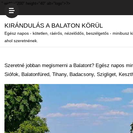
" width="200" height="40" alt="logo">?>
KIRÁNDULÁS A BALATON KÖRÜL
Egész napos - kötetlen, ráérős, nézelődős, beszélgetős - minibusz k
ahol szeretnének.
Szeretné jobban megismerni a Balatont? Egész napos minib
Siófok, Balatonfüred, Tihany, Badacsony, Szigliget, Keszt