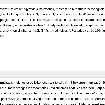
 gyönyörű fekvését egyrészt a Balatonnak, másrészt a Keszthelyi-hegységnek 
en leglátogatottabb kastélya. A kastély Keszthely kiemelkedő jelentőségű
ója Festetics Kristóf. Mai formáját a többszöri átalakítás és bővítés után ny
ély U alakú, egyemeletes épülete 101 helyiségből áll. A kastély parkja ma már
, amely napjainkban a hintókiállításnak ad helyet. A Festetics család 1944-ig 
ont.
rmáltava, mely testet és lelket egyaránt felüdít. A
4,4 hektáros nagyságú, 3
táplálja, mely bőséges vízhozamának köszönhetően
a víz 72 órán belül telje
znemű anyagokban, egyesítve a szénsavas, a kénes, a kálcium, magnézium, h
park része. A sétáló utca végén álló Fedett fürdő épületétől induló dr. Schul
kkal szegélyezett sétány egyik oldalán a hévízi tó, másik oldalán a
Szent An