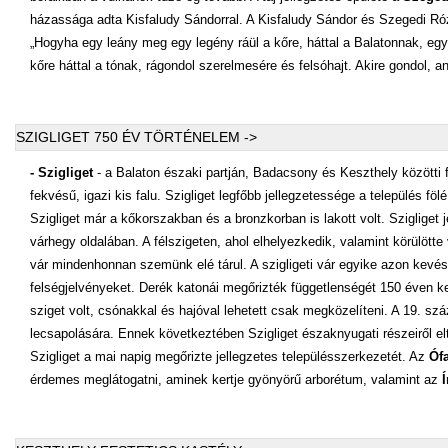
házassága adta Kisfaludy Sándorral. A Kisfaludy Sándor és Szegedi Róz
„Hogyha egy leány meg egy legény ráül a kőre, háttal a Balatonnak, eg
kőre háttal a tónak, rágondol szerelmesére és felsóhajt. Akire gondol, a
SZIGLIGET 750 ÉV TÖRTÉNELEM ->
- Szigliget
- a Balaton északi partján, Badacsony és Keszthely közötti f
fekvésű, igazi kis falu. Szigliget legfőbb jellegzetessége a település f
Szigliget már a kőkorszakban és a bronzkorban is lakott volt. Szigliget 
várhegy oldalában. A félszigeten, ahol elhelyezkedik, valamint körülött
vár mindenhonnan szemünk elé tárul. A szigligeti vár egyike azon kev
felségjelvényeket. Derék katonái megőrizték függetlenségét 150 éven kere
sziget volt, csónakkal és hajóval lehetett csak megközelíteni. A 19. s
lecsapolására. Ennek következtében Szigliget északnyugati részeiről eltűnt
Szigliget a mai napig megőrizte jellegzetes településszerkezetét. Az
Óf
érdemes meglátogatni, aminek kertje gyönyörű arborétum, valamint az