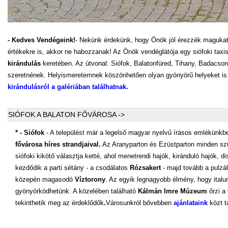
- Kedves Vendégeink!
- Nekünk érdekünk, hogy Önök jól érezzék magukat n
értékekre is, akkor ne habozzanak! Az Önök vendéglátója egy siófoki tax
kirándulás
keretében. Az útvonal: Siófok, Balatonfüred, Tihany, Badacson
szeretnének. Helyismeretemnek köszönhetően olyan gyönyörű helyeket is 
kirándulásról a galériában találhatnak.
SIÓFOK A BALATON FŐVÁROSA ->
* - Siófok
- A települést már a legelső magyar nyelvű írásos emlékünkben
fővárosa híres strandjaival.
Az Aranyparton és Ezüstparton minden szük
siófoki kikötő választja ketté, ahol menetrendi hajók, kiránduló hajók, di
kezdődik a parti sétány - a csodálatos
Rózsakert
- majd tovább a pulzá
közepén magasodó
Víztorony
. Az egyik legnagyobb élmény, hogy italu
gyönyörködhetünk. A közelében található
Kálmán Imre Múzeum
őrzi a
tekinthetik meg az érdeklődők
.
Városunkról bővebben
ajánlataink
közt t