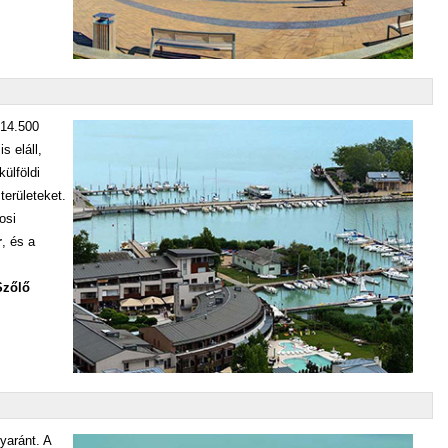
 14.500
s eláll,
ülföldi
területeket.
osi
r
, és a
Szőlő
yaránt. A