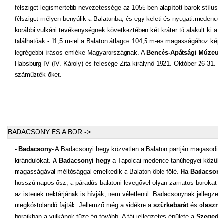
félsziget legismertebb nevezetessége az 1055-ben alapított barok stílu
félsziget mélyen benyúlik a Balatonba, és egy keleti és nyugati.medencér
korábbi vulkáni tevékenységnek következtében két kráter tó alakult ki a
találhatóak - 11,5 m-rel a Balaton átlagos 104,5 m-es magasságához képe
legrégebbi írásos emléke Magyarországnak. A
Bencés-Apátsági Múze
Habsburg IV (IV. Károly) és felesége Zita királynő 1921. Október 26-31.
száműzték őket.
BADACSONY ÉS A BOR ->
- Badacsony
- A Badacsonyi hegy közvetlen a Balaton partján magasodik,
kirándulókat.
A Badacsonyi hegy
a Tapolcai-medence tanúhegyei közül
magasságával méltósággal emelkedik a Balaton öble fölé.
Ha Badacson
hosszú napos ősz, a páradús balatoni levegővel olyan zamatos borokat 
az istenek nektárjának is hívják, nem véletlenül. Badacsonynak jellegzet
megkóstolandó fajták. Jellemző még a vidékre a
szürkebarát
és
olaszr
boraikban a vulkánok tüze ég tovább. A táj jellegzetes épülete a
Szeged