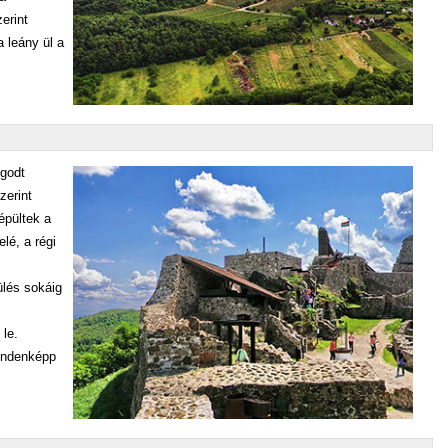
erint
 leány ül a
ugodt
zerint
épültek a
lé, a régi
ülés sokáig
 le.
ndenképp