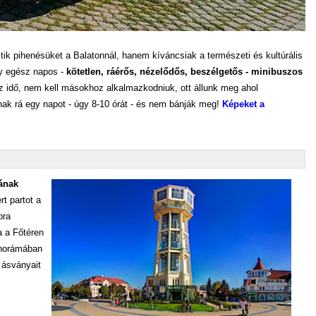
ik pihenésüket a Balatonnál, hanem kíváncsiak a természeti és kultúrális
gy egész napos -
kötetlen, ráérős, nézelődős, beszélgetős - minibuszos
az idő, nem kell másokhoz alkalmazkodniuk, ott állunk meg ahol
ak rá egy napot - úgy 8-10 órát - és nem bánják meg!
Képeket a
jának
t partot a
bra
a a Főtéren
panorámában
ásványait