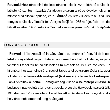
Reumakórház
történelmi épületei tárulnak elénk. Az itt látható épület
látható kétszintes házakká. Az idegenforgalom a 70-es években olyan
minőségi szállodák építése, és a
Tófürdő
épületek újjáépítése is szüks
tornyos épületek váltották fel. A teljes felújítás 1985-re fejeződött be
következtében 1986. március 3-án teljesen megsemmisült. Az új épület
FONYÓD AZ ÜDÜLŐHELY ->
- Fonyód
- Lélegzetelállító látvány tárul a szemünk elé Fonyód több pon
kilátótornyaikból
párját ritkító a panoráma: belátható a Balaton, és jól
véletlenül fedezték fel politikusok és művészek az 1890-es években. F
kilométer hosszan elnyúló Erzsébet-tábor, ahol egyszerre többszáz gye
a
Balaton leghosszabb mólójával (464 méter)
, a legendás
Emberpár 
Lányi Antalnak állítottak. Somogyország kincse a
Bélatelepi villasor
, 
budapesti nagypolgárság, gyáriparosok, orvosok, ügyvédek nyaralói állta
1916-ban és 1917-ben kilenc képet festett a Balatonról és Fonyódról. A 
helytörténetét ismerheti meg a látogató.