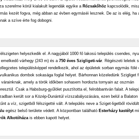
a szerelme körül kialakult legendák egyike a
Rózsakőhöz
kapcsolódik, misz
ymás kezét fogva, még abban az évben egymáséi lesznek. De az is elég, ha a
nnak a szíve érte fog dobogni.
élszigeten helyezkedik el. A nagyjából 1000 fő lakosú település csendes, ny
ölé emelkedő várhegy (243 m) és a
750 éves Szigligeti-vár
. Régészeti leletek s
jellegzetes településképpel rendelkezik, ahol az épületek sorban egymás fölé 
e vulkanikus dombok sokasága foglal helyet. Bárhonnan közeledünk Szigliget fe
és várainknak, amely a török időkben sohasem hordozta tornyain az oszmán
sztül. Csak a Habsburg-gyűlölet pusztította el, felrobbantván falait. A telep
zázadban került sor a Közép-Dunántúl vízszabályozására, ezen belül a Balaton
 a víz, szigetből félszigetté vált. A település neve a Sziget-ligetből rövidült
alu
egész belső területe védett. A központban található
Esterházy kastélyt
mi
Írók Alkotóháza
is ebben kapott helyet.