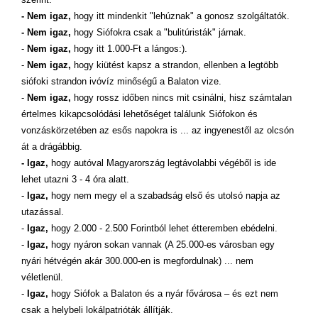
- Nem igaz,
hogy itt mindenkit "lehúznak" a gonosz szolgáltatók.
- Nem igaz,
hogy Siófokra csak a "bulitúristák" járnak.
-
Nem igaz,
hogy itt 1.000-Ft a lángos:).
-
Nem igaz,
hogy kiütést kapsz a strandon, ellenben a legtöbb
siófoki strandon ivóvíz minőségű a Balaton vize.
-
Nem igaz,
hogy rossz időben nincs mit csinálni, hisz számtalan
értelmes kikapcsolódási lehetőséget találunk Siófokon és
vonzáskörzetében az esős napokra is ... az ingyenestől az olcsón
át a drágábbig.
- Igaz,
hogy autóval Magyarország legtávolabbi végéből is ide
lehet utazni 3 - 4 óra alatt.
-
Igaz,
hogy nem megy el a szabadság első és utolsó napja az
utazással.
-
Igaz,
hogy 2.000 - 2.500 Forintból lehet étteremben ebédelni.
-
Igaz,
hogy nyáron sokan vannak (A 25.000-es városban egy
nyári hétvégén akár 300.000-en is megfordulnak) ... nem
véletlenül.
-
Igaz,
hogy Siófok a Balaton és a nyár fővárosa – és ezt nem
csak a helybeli lokálpatrióták állítják.