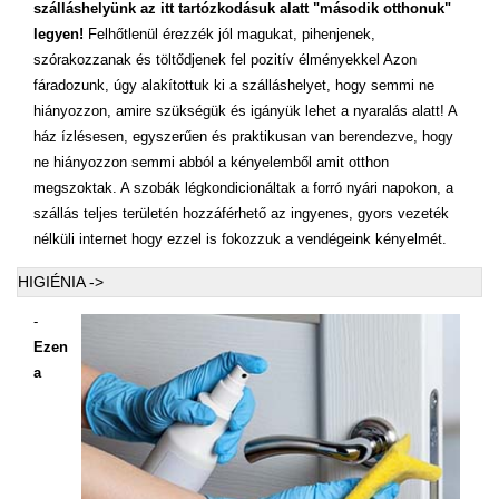
szálláshelyünk az itt tartózkodásuk alatt "második otthonuk"
legyen!
Felhőtlenül érezzék jól magukat, pihenjenek,
szórakozzanak és töltődjenek fel pozitív élményekkel Azon
fáradozunk, úgy alakítottuk ki a szálláshelyet, hogy semmi ne
hiányozzon, amire szükségük és igányük lehet a nyaralás alatt! A
ház ízlésesen, egyszerűen és praktikusan van berendezve, hogy
ne hiányozzon semmi abból a kényelemből amit otthon
megszoktak. A szobák légkondicionáltak a forró nyári napokon, a
szállás teljes területén hozzáférhető az ingyenes, gyors vezeték
nélküli internet hogy ezzel is fokozzuk a vendégeink kényelmét.
HIGIÉNIA ->
-
Ezen
a