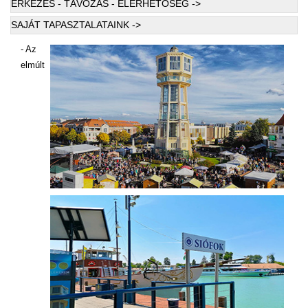
ÉRKEZÉS - TÁVOZÁS - ELÉRHETŐSÉG ->
SAJÁT TAPASZTALATAINK ->
- Az
elmúlt