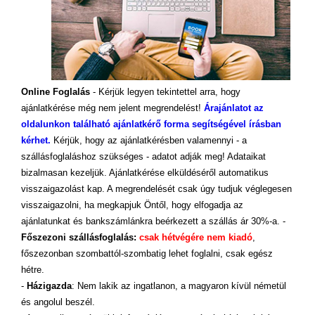
Online Foglalás
- Kérjük legyen tekintettel arra, hogy
ajánlatkérése még nem jelent megrendelést!
Árajánlatot az
oldalunkon található ajánlatkérő forma segítségével írásban
kérhet.
Kérjük, hogy az ajánlatkérésben valamennyi - a
szállásfoglaláshoz szükséges - adatot adják meg! Adataikat
bizalmasan kezeljük. Ajánlatkérése elküldéséről automatikus
visszaigazolást kap. A megrendelését csak úgy tudjuk véglegesen
visszaigazolni, ha megkapjuk Öntől, hogy elfogadja az
ajánlatunkat és bankszámlánkra beérkezett a szállás ár 30%-a. -
Főszezoni szállásfoglalás:
csak hétvégére nem kiadó
,
főszezonban szombattól-szombatig lehet foglalni, csak egész
hétre.
-
Házigazda
: Nem lakik az ingatlanon, a magyaron kívül németül
és angolul beszél.