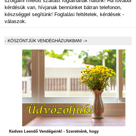
szolgálni mielőtt szállást foglalnának nálunk! Ha további
kérdésük van, hívjanak bennünket bátran telefonon,
készséggel segítünk! Foglalási feltételek, kérdések -
válaszok.
- KÖSZÖNTJÜK VENDÉGHÁZUNKBAN! ->
-
Kedves Leendő Vendégeink! - Szeretnénk, hogy