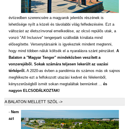
évtizedben szerencsére a magyarok jelentős részének is
lehetősége nyílt a közeli és távolabbi világ felfedezésére. Ezt a
változást az életszínvonal emelkedése, az olcsó repülős utak, a
vonzó "All Inclusive" tengerparti szállodák kínálata mind
elősegítette. Versenytársaink is igyekeztek mindent megtenni,
hogy mind többen náluk költsék el a nyaralásra szánt pénzüket.
A
Balaton a "Magyar Tenger" mindeközben veszített a
vonzerejéből. Sokak számára teljesen lekerült az uazási
térképről.
A 2020-as évben a pandémia és számos más ok sajnos
megfékezte ezt a felfokozott utazási kedvet és félelemből,
kényszerűségből ismét sokan megtaláltak bennünket ...
és
nagyon ELCSODÁLKOZTAK!
A BALATON MELLETT SZÓL ->
-
Nem
azt