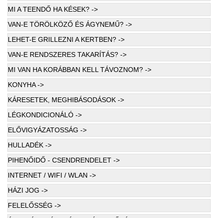
MI A TEENDŐ HA KÉSEK? ->
VAN-E TÖRÖLKÖZŐ ÉS ÁGYNEMŰ? ->
LEHET-E GRILLEZNI A KERTBEN? ->
VAN-E RENDSZERES TAKARÍTÁS? ->
MI VAN HA KORÁBBAN KELL TÁVOZNOM? ->
KONYHA ->
KÁRESETEK, MEGHIBÁSODÁSOK ->
LÉGKONDICIONÁLÓ ->
ELŐVIGYÁZATOSSÁG ->
HULLADÉK ->
PIHENŐIDŐ - CSENDRENDELET ->
INTERNET / WIFI / WLAN ->
HÁZI JOG ->
FELELŐSSÉG ->