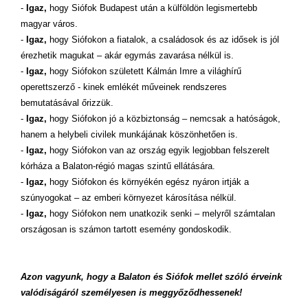
-
Igaz,
hogy Siófok Budapest után a külföldön legismertebb
magyar város.
-
Igaz,
hogy Siófokon a fiatalok, a családosok és az idősek is jól
érezhetik magukat – akár egymás zavarása nélkül is.
-
Igaz,
hogy Siófokon született Kálmán Imre a világhírű
operettszerző - kinek emlékét műveinek rendszeres
bemutatásával őrizzük.
-
Igaz,
hogy Siófokon jó a közbiztonság – nemcsak a hatóságok,
hanem a helybeli civilek munkájának köszönhetően is.
-
Igaz,
hogy Siófokon van az ország egyik legjobban felszerelt
kórháza a Balaton-régió magas szintű ellátására.
-
Igaz,
hogy Siófokon és környékén egész nyáron irtják a
szúnyogokat – az emberi környezet károsítása nélkül.
-
Igaz,
hogy Siófokon nem unatkozik senki – melyről számtalan
országosan is számon tartott esemény gondoskodik.
Azon vagyunk, hogy a Balaton és Siófok mellet szóló érveink
valódiságáról személyesen is meggyőződhessenek!