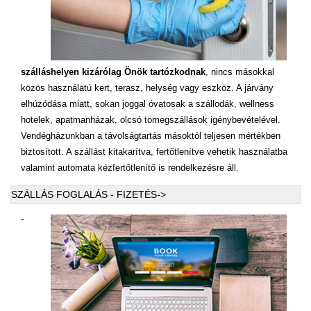
szálláshelyen kizárólag Önök tartózkodnak
, nincs másokkal
közös használatú kert, terasz, helység vagy eszköz. A járvány
elhúzódása miatt, sokan joggal óvatosak a szállodák, wellness
hotelek, apatmanházak, olcsó tömegszállások igénybevételével.
Vendégházunkban a távolságtartás másoktól teljesen mértékben
biztosított. A szállást kitakarítva, fertőtlenítve vehetik használatba
valamint automata kézfertőtlenítő is rendelkezésre áll.
SZÁLLÁS FOGLALÁS - FIZETÉS->
-