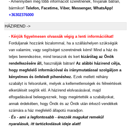
- Amennyiben még több információt szeretnének, hívjanak bátran,
bármikor!
Telefon, Facetime, Viber, Messenger, WhatsApp!
+36302376000
HÁZIREND ->
-
Kérjük figyelmesen olvassák végig a lenti információkat!
Forduljanak hozzánk bizalommal, ha a szálláshelyen szükségük
van valamire, vagy segítséget szeretnének kérni! Mind a ház és
teljes berendezése, mind teraszok és kert
kizárólag az Önök
rendelkezésére áll,
használják bátran!
Az alábbi házirend célja,
hogy megfelelő információval és iránymutatással szolgáljon a
kényelmes és önfeledt pihenéshez.
Ezek mellett néhány
szabályt is felsorolunk, melyek a kellemetlenségek és félreértések
elkerülését segítik elő. A házirend elolvasásával, majd
elfogadásával beleegyeznek, hogy megértették a szabályokat,
annak érdekében, hogy Önök és az Önök után érkező vendékek
számára a ház megfelelő állapotú maradjon.
-
És - ami a legfontosabb - érezzék magukat remekül
nyaralásuk, itt tartózkodásuk ideje alatt!