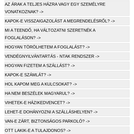
AZ ÁRAK A TELJES HÁZRA VAGY EGY SZEMÉLYRE
VONATKOZNAK? ->
KAPOK-E VISSZAIGAZOLÁST A MEGRENDELÉSRŐL? ->
MI A TEENDŐ, HA VÁLTOZATNI SZERETNÉK A
FOGLALÁSON? ->
HOGYAN TÖRÖLHETEM A FOGLALÁST? ->
VENDÉGNYILVÁNTARTÁS - NTAK RENDSZER ->
HOGYAN FIZETEM A SZÁLLÁST? ->
KAPOK-E SZÁMLÁT? ->
HOL KAPOM MEG A KULCSOKAT? ->
HA NEM BESZÉLEK MAGYARUL? ->
VIHETEK-E HÁZIKEDVENCET? ->
LEHET-E DOHÁNYOZNI A SZÁLLÁSHELYEN? ->
VAN-E ZÁRT, BIZTONSÁGOS PARKOLÓ? ->
OTT LAKIK-E A TULAJDONOS? ->