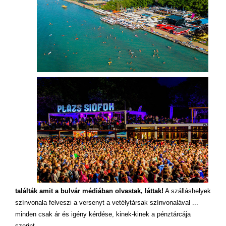
találták amit a bulvár médiában olvastak, láttak!
A szálláshelyek
színvonala felveszi a versenyt a vetélytársak színvonalával ...
minden csak ár és igény kérdése, kinek-kinek a pénztárcája
szerint.