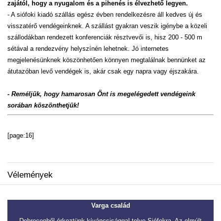
zajától, hogy a nyugalom és a pihenés is élvezhető legyen.
- A siófoki kiadó szállás egész évben rendelkezésre áll kedves új és
visszatérő vendégeinknek. A szállást gyakran veszik igénybe a közeli
szállodákban rendezett konferenciák résztvevői is, hisz 200 - 500 m
sétával a rendezvény helyszínén lehetnek. Jó internetes
megjelenésünknek köszönhetően könnyen megtalálnak bennünket az
átutazóban levő vendégek is, akár csak egy napra vagy éjszakára.
- Reméljük, hogy hamarosan Önt is megelégedett vendégeink
sorában köszönthetjük!
[page:16]
Vélemények
Varga család
Debrecenből érkeztünk kíváncsisággal telve Siófokra. Az elmúlt
S