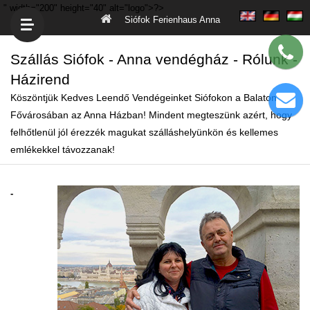
" width="200" height="40" alt="logo">?>
Siófok Ferienhaus Anna
Szállás Siófok - Anna vendégház - Rólunk -
Házirend
Köszöntjük Kedves Leendő Vendégeinket Siófokon a Balaton
Fővárosában az Anna Házban! Mindent megteszünk azért, hogy
felhőtlenül jól érezzék magukat szálláshelyünkön és kellemes
emlékekkel távozzanak!
-