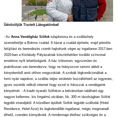
Üdvözöljük Tisztelt Látogatóinkat!
- Az
Anna Vendégház Siófok
tulajdonosa és a szálláshely
üzemeltetője a Bokros család. A házat a család építette, majd jelentős
felújítást és berendezés cserét hajtottunk végre az ingatlanon 2017-ben.
2020-ban a Kisfaludy Pályázatnak köszönhetően további színvonal
emelésre nyílt lehetőségünk. A ház ízlésesen, egyszerűen és
praktikusan van berendezve, hogy ne hiányozzon semmi abból a
kényelemből amit otthon megszoktak. A szobák légkondicionáltak a
forró nyári napokon, a szállás teljes területén hozzáférhető az ingyenes,
gyors vezeték nélküli internet hogy ezzel is fokozzuk a vendégeink
kényelmét. - A kiadó nyaraló Siófokon a belvárosban található egy
nagyon kellemes, kis forgalmú utcában, kb. 300 m távolságban Siófok
legjobb strandjától. A közelben épültek Siófok legjobb szállodái (Hotel
Residence, Hotel Azúr) és legkelendőbb ingatlanai, mégis megmaradt
élhető, csendes környéknek. A mindennapi élethez szükséges és a