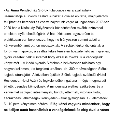
- Az
Anna Vendégház Siófok
tulajdonosa és a szálláshely
üzemeltetője a Bokros család. A házat a család építette, majd jelentős
felújítást és berendezés cserét hajtottunk végre az ingatlanon 2017-ben.
2020-ban a Kisfaludy Pályázatnak köszönhetően további színvonal
emelésre nyílt lehetőségünk. A ház ízlésesen, egyszerűen és
praktikusan van berendezve, hogy ne hiányozzon semmi abból a
kényelemből amit otthon megszoktak. A szobák légkondicionáltak a
forró nyári napokon, a szállás teljes területén hozzáférhető az ingyenes,
gyors vezeték nélküli internet hogy ezzel is fokozzuk a vendégeink
kényelmét. - A kiadó nyaraló Siófokon a belvárosban található egy
nagyon kellemes, kis forgalmú utcában, kb. 300 m távolságban Siófok
legjobb strandjától. A közelben épültek Siófok legjobb szállodái (Hotel
Residence, Hotel Azúr) és legkelendőbb ingatlanai, mégis megmaradt
élhető, csendes környéknek. A mindennapi élethez szükséges és a
kényelmet szolgáló intézmények, boltok, éttermek, vitorláskikötő,
szórakozási lehetőségek könnyedén - akár gyalogosan is - elérhetőek
5 - 10 perc kényelmes sétával.
Elég közel vagyunk mindenhez, hogy
ne kelljen autót használniuk a vendégeinknek és elég távol a város