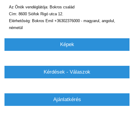
Az Önök vendéglátója: Bokros család
Cím: 8600 Siófok Rigó utca 12.
Elérhetőség: Bokros Emil +36302376000 - magyarul, angolul,
németül
Képek
Kérdések - Válaszok
Ajánlatkérés