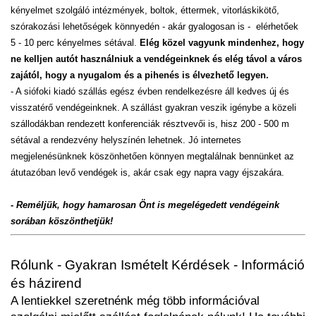
kényelmet szolgáló intézmények, boltok, éttermek, vitorláskikötő,
szórakozási lehetőségek könnyedén - akár gyalogosan is - elérhetőek
5 - 10 perc kényelmes sétával.
Elég közel vagyunk mindenhez, hogy
ne kelljen autót használniuk a vendégeinknek és elég távol a város
zajától, hogy a nyugalom és a pihenés is élvezhető legyen.
- A siófoki kiadó szállás egész évben rendelkezésre áll kedves új és
visszatérő vendégeinknek. A szállást gyakran veszik igénybe a közeli
szállodákban rendezett konferenciák résztvevői is, hisz 200 - 500 m
sétával a rendezvény helyszínén lehetnek. Jó internetes
megjelenésünknek köszönhetően könnyen megtalálnak bennünket az
átutazóban levő vendégek is, akár csak egy napra vagy éjszakára.
- Reméljük, hogy hamarosan Önt is megelégedett vendégeink
sorában köszönthetjük!
Rólunk - Gyakran Ismételt Kérdések - Információ
és házirend
A lentiekkel szeretnénk még több információval