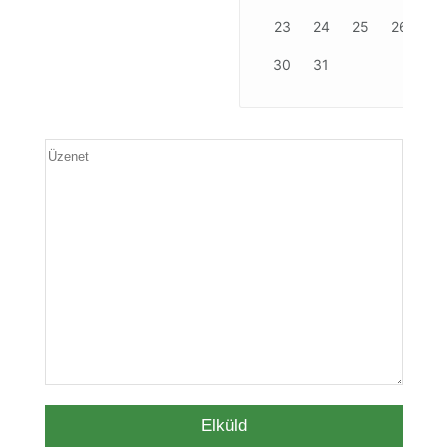
26
23
24
27
28
25
29
26
30
27
30
31
Elküld