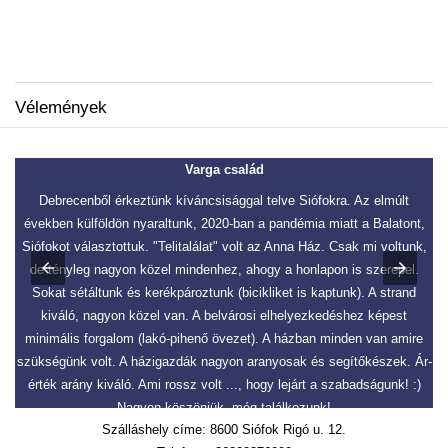
Vélemények
Varga család
Debrecenből érkeztünk kíváncsisággal telve Siófokra. Az elmúlt
S
években külföldön nyaraltunk, 2020-ban a pandémia miatt a Balatont,
t
Siófokot választottuk. "Telitalálat" volt az Anna Ház. Csak mi voltunk,
de tényleg nagyon közel mindenhez, ahogy a honlapon is szerepel.
ke
Sokat sétáltunk és kerékpároztunk (bicikliket is kaptunk). A strand
kiváló, nagyon közel van. A belvárosi elhelyezkedéshez képest
minimális forgalom (lakó-pihenő övezet). A házban minden van amire
ve
szükségünk volt. A házigazdák nagyon aranyosak és segítőkészek. Ár-
érték arány kiváló. Ami rossz volt ..., hogy lejárt a szabadságunk! :)
Nagyon köszönjük, még találkozunk!
Szálláshely címe: 8600 Siófok Rigó u. 12.
2021-04-11