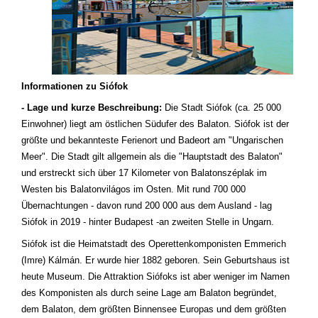
Informationen zu Siófok
- Lage und kurze Beschreibung:
Die Stadt Siófok (ca. 25 000
Einwohner) liegt am östlichen Südufer des Balaton. Siófok ist der
größte und bekannteste Ferienort und Badeort am "Ungarischen
Meer". Die Stadt gilt allgemein als die "Hauptstadt des Balaton"
und erstreckt sich über 17 Kilometer von Balatonszéplak im
Westen bis Balatonvilágos im Osten. Mit rund 700 000
Übernachtungen - davon rund 200 000 aus dem Ausland - lag
Siófok in 2019 - hinter Budapest -an zweiten Stelle in Ungarn.
Siófok ist die Heimatstadt des Operettenkomponisten Emmerich
(Imre) Kálmán. Er wurde hier 1882 geboren. Sein Geburtshaus ist
heute Museum. Die Attraktion Siófoks ist aber weniger im Namen
des Komponisten als durch seine Lage am Balaton begründet,
dem Balaton, dem größten Binnensee Europas und dem größten