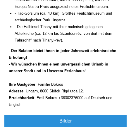
Europa-Nostra-Preis ausgezeichnetes Freilichtmuseum.
- Tác-Gorsium (ca. 40 km): Größtes Freilichtmuseum und
archäologischer Park Ungarns.
- Die Halbinsel Tihany mit ihrer malerisch gelegenen
Abteikirche (ca. 12 km bis Szántódi-rév, von dort mit dem
Fährschiff nach Tihanyi-rév).
-
Der Balaton bietet Ihnen in jeder Jahreszeit erlebnisreiche
Erholung!
- Wir wünschen Ihnen einen unvergesslichen Urlaub in
unserer Stadt und in Unserem Ferienhaus!
Ihre Gastgeber
: Familie Bokros
Adresse
: Ungarn, 8600 Siófok Rigó utca 12.
Erreichbarkeit
: Emil Bokros +36302376000 auf Deutsch und
English
Bilder