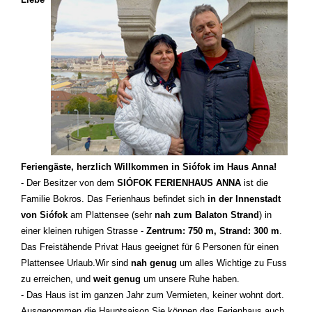
Feriengäste, herzlich Willkommen in Siófok im Haus Anna!
- Der Besitzer von dem
SIÓFOK FERIENHAUS ANNA
ist die
Familie Bokros.
Das Ferienhaus befindet sich
in der Innenstadt
von Siófok
am Plattensee (sehr
nah zum Balaton Strand
) in
einer kleinen ruhigen Strasse -
Zentrum: 750 m, Strand: 300 m
.
Das Freistähende Privat Haus geeignet für 6 Personen für einen
Plattensee Urlaub.
Wir sind
nah genug
um alles Wichtige zu Fuss
zu erreichen, und
weit genug
um unsere Ruhe haben.
- Das Haus ist im ganzen Jahr zum Vermieten, keiner wohnt dort.
Ausgenommen die Hauptsaison Sie können das Ferienhaus auch