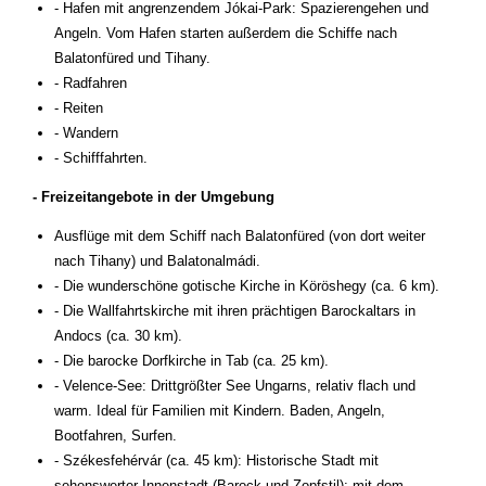
- Hafen mit angrenzendem Jókai-Park: Spazierengehen und
Angeln. Vom Hafen starten außerdem die Schiffe nach
Balatonfüred und Tihany.
- Radfahren
- Reiten
- Wandern
- Schifffahrten.
- Freizeitangebote in der Umgebung
Ausflüge mit dem Schiff nach Balatonfüred (von dort weiter
nach Tihany) und Balatonalmádi.
- Die wunderschöne gotische Kirche in Köröshegy (ca. 6 km).
- Die Wallfahrtskirche mit ihren prächtigen Barockaltars in
Andocs (ca. 30 km).
- Die barocke Dorfkirche in Tab (ca. 25 km).
- Velence-See: Drittgrößter See Ungarns, relativ flach und
warm. Ideal für Familien mit Kindern. Baden, Angeln,
Bootfahren, Surfen.
- Székesfehérvár (ca. 45 km): Historische Stadt mit
sehenswerter Innenstadt (Barock und Zopfstil); mit dem