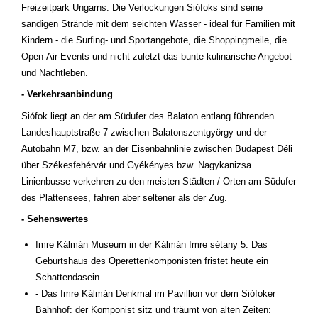
Freizeitpark Ungarns. Die Verlockungen Siófoks sind seine
sandigen Strände mit dem seichten Wasser - ideal für Familien mit
Kindern - die Surfing- und Sportangebote, die Shoppingmeile, die
Open-Air-Events und nicht zuletzt das bunte kulinarische Angebot
und Nachtleben.
- Verkehrsanbindung
Siófok liegt an der am Südufer des Balaton entlang führenden
Landeshauptstraße 7 zwischen Balatonszentgyörgy und der
Autobahn M7, bzw. an der Eisenbahnlinie zwischen Budapest Déli
über Székesfehérvár und Gyékényes bzw. Nagykanizsa.
Linienbusse verkehren zu den meisten Städten / Orten am Südufer
des Plattensees, fahren aber seltener als der Zug.
- Sehenswertes
Imre Kálmán Museum in der Kálmán Imre sétany 5. Das
Geburtshaus des Operettenkomponisten fristet heute ein
Schattendasein.
- Das Imre Kálmán Denkmal im Pavillion vor dem Siófoker
Bahnhof: der Komponist sitz und träumt von alten Zeiten: