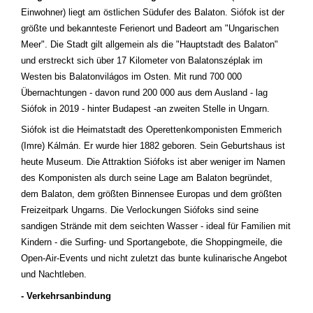
Einwohner) liegt am östlichen Südufer des Balaton. Siófok ist der
größte und bekannteste Ferienort und Badeort am "Ungarischen
Meer". Die Stadt gilt allgemein als die "Hauptstadt des Balaton"
und erstreckt sich über 17 Kilometer von Balatonszéplak im
Westen bis Balatonvilágos im Osten. Mit rund 700 000
Übernachtungen - davon rund 200 000 aus dem Ausland - lag
Siófok in 2019 - hinter Budapest -an zweiten Stelle in Ungarn.
Siófok ist die Heimatstadt des Operettenkomponisten Emmerich
(Imre) Kálmán. Er wurde hier 1882 geboren. Sein Geburtshaus ist
heute Museum. Die Attraktion Siófoks ist aber weniger im Namen
des Komponisten als durch seine Lage am Balaton begründet,
dem Balaton, dem größten Binnensee Europas und dem größten
Freizeitpark Ungarns. Die Verlockungen Siófoks sind seine
sandigen Strände mit dem seichten Wasser - ideal für Familien mit
Kindern - die Surfing- und Sportangebote, die Shoppingmeile, die
Open-Air-Events und nicht zuletzt das bunte kulinarische Angebot
und Nachtleben.
- Verkehrsanbindung