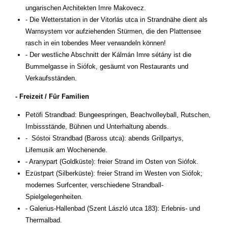
ungarischen Architekten Imre Makovecz.
- Die Wetterstation in der Vitorlás utca in Strandnähe dient als
Warnsystem vor aufziehenden Stürmen, die den Plattensee
rasch in ein tobendes Meer verwandeln können!
- Der westliche Abschnitt der Kálmán Imre sétány ist die
Bummelgasse in Siófok, gesäumt von Restaurants und
Verkaufsständen.
- Freizeit / Für Familien
Petöfi Strandbad: Bungeespringen, Beachvolleyball, Rutschen,
Imbissstände, Bühnen und Unterhaltung abends.
- Sóstoi Strandbad (Baross utca): abends Grillpartys,
Lifemusik am Wochenende.
- Aranypart (Goldküste): freier Strand im Osten von Siófok.
Ezüstpart (Silberküste): freier Strand im Westen von Siófok;
modernes Surfcenter, verschiedene Strandball-
Spielgelegenheiten.
- Galerius-Hallenbad (Szent László utca 183): Erlebnis- und
Thermalbad.