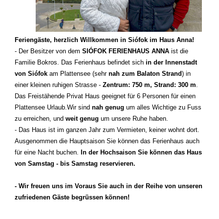
Feriengäste, herzlich Willkommen in Siófok im Haus Anna!
- Der Besitzer von dem
SIÓFOK FERIENHAUS ANNA
ist die
Familie Bokros.
Das Ferienhaus befindet sich
in der Innenstadt
von Siófok
am Plattensee (sehr
nah zum Balaton Strand
) in
einer kleinen ruhigen Strasse -
Zentrum: 750 m, Strand: 300 m
.
Das Freistähende Privat Haus geeignet für 6 Personen für einen
Plattensee Urlaub.
Wir sind
nah genug
um alles Wichtige zu Fuss
zu erreichen, und
weit genug
um unsere Ruhe haben.
- Das Haus ist im ganzen Jahr zum Vermieten, keiner wohnt dort.
Ausgenommen die Hauptsaison Sie können das Ferienhaus auch
für eine Nacht buchen.
In der Hochsaison Sie können das Haus
von Samstag - bis Samstag reservieren.
- Wir freuen uns im Voraus Sie auch in der Reihe von unseren
zufriedenen Gäste begrüssen können!