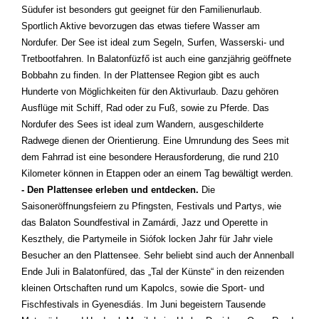
Südufer ist besonders gut geeignet für den Familienurlaub.
Sportlich Aktive bevorzugen das etwas tiefere Wasser am
Nordufer. Der See ist ideal zum Segeln, Surfen, Wasserski- und
Tretbootfahren. In Balatonfüzfő ist auch eine ganzjährig geöffnete
Bobbahn zu finden. In der Plattensee Region gibt es auch
Hunderte von Möglichkeiten für den Aktivurlaub. Dazu gehören
Ausflüge mit Schiff, Rad oder zu Fuß, sowie zu Pferde. Das
Nordufer des Sees ist ideal zum Wandern, ausgeschilderte
Radwege dienen der Orientierung. Eine Umrundung des Sees mit
dem Fahrrad ist eine besondere Herausforderung, die rund 210
Kilometer können in Etappen oder an einem Tag bewältigt werden.
- Den Plattensee erleben und entdecken.
Die
Saisoneröffnungsfeiern zu Pfingsten, Festivals und Partys, wie
das Balaton Soundfestival in Zamárdi, Jazz und Operette in
Keszthely, die Partymeile in Siófok locken Jahr für Jahr viele
Besucher an den Plattensee. Sehr beliebt sind auch der Annenball
Ende Juli in Balatonfüred, das „Tal der Künste“ in den reizenden
kleinen Ortschaften rund um Kapolcs, sowie die Sport- und
Fischfestivals in Gyenesdiás. Im Juni begeistern Tausende