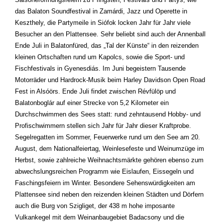
das Balaton Soundfestival in Zamárdi, Jazz und Operette in
Keszthely, die Partymeile in Siófok locken Jahr für Jahr viele
Besucher an den Plattensee. Sehr beliebt sind auch der Annenball
Ende Juli in Balatonfüred, das „Tal der Künste“ in den reizenden
kleinen Ortschaften rund um Kapolcs, sowie die Sport- und
Fischfestivals in Gyenesdiás. Im Juni begeistern Tausende
Motorräder und Hardrock-Musik beim Harley Davidson Open Road
Fest in Alsóörs. Ende Juli findet zwischen Révfülöp und
Balatonboglár auf einer Strecke von 5,2 Kilometer ein
Durchschwimmen des Sees statt: rund zehntausend Hobby- und
Profischwimmern stellen sich Jahr für Jahr dieser Kraftprobe.
Segelregatten im Sommer, Feuerwerke rund um den See am 20.
August, dem Nationalfeiertag, Weinlesefeste und Weinumzüge im
Herbst, sowie zahlreiche Weihnachtsmärkte gehören ebenso zum
abwechslungsreichen Programm wie Eislaufen, Eissegeln und
Faschingsfeiern im Winter. Besondere Sehenswürdigkeiten am
Plattensee sind neben den reizenden kleinen Städten und Dörfern
auch die Burg von Szigliget, der 438 m hohe imposante
Vulkankegel mit dem Weinanbaugebiet Badacsony und die