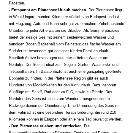
Facetten.
- Entspannt am Plattensee Urlaub machen.
Der Plattensee liegt
in West-Ungarn, hundert Kilometer südlich von Budapest und ist
mit Flugzeug, Auto und Bahn sehr gut zu erreichen. Zehnttausende
Unterkünfte jeder Art erwarten die Urlauber. Als Sommerparadies
bietet der riesige See mit seinem seidenweichen Wasser und
sandigen Boden Badespaß vom Feinsten: das flache Wasser am
Südufer ist besonders gut geeignet für den Familienurlaub.
Sportlich Aktive bevorzugen das etwas tiefere Wasser am
Nordufer. Der See ist ideal zum Segeln, Surfen, Wasserski- und
Tretbootfahren. In Balatonfüzfő ist auch eine ganzjährig geöffnete
Bobbahn zu finden. In der Plattensee Region gibt es auch
Hunderte von Möglichkeiten für den Aktivurlaub. Dazu gehören
Ausflüge mit Schiff, Rad oder zu Fuß, sowie zu Pferde. Das
Nordufer des Sees ist ideal zum Wandern, ausgeschilderte
Radwege dienen der Orientierung. Eine Umrundung des Sees mit
dem Fahrrad ist eine besondere Herausforderung, die rund 210
Kilometer können in Etappen oder an einem Tag bewältigt werden.
- Den Plattensee erleben und entdecken.
Die
Saisoneröffnungsfeiern zu Pfingsten, Festivals und Partys, wie