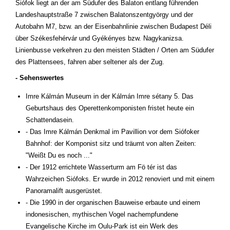
Siófok liegt an der am Südufer des Balaton entlang führenden
Landeshauptstraße 7 zwischen Balatonszentgyörgy und der
Autobahn M7, bzw. an der Eisenbahnlinie zwischen Budapest Déli
über Székesfehérvár und Gyékényes bzw. Nagykanizsa.
Linienbusse verkehren zu den meisten Städten / Orten am Südufer
des Plattensees, fahren aber seltener als der Zug.
- Sehenswertes
Imre Kálmán Museum in der Kálmán Imre sétany 5. Das
Geburtshaus des Operettenkomponisten fristet heute ein
Schattendasein.
- Das Imre Kálmán Denkmal im Pavillion vor dem Siófoker
Bahnhof: der Komponist sitz und träumt von alten Zeiten:
"Weißt Du es noch ..."
- Der 1912 errichtete Wasserturm am Fö tér ist das
Wahrzeichen Siófoks. Er wurde in 2012 renoviert und mit einem
Panoramalift ausgerüstet.
- Die 1990 in der organischen Bauweise erbaute und einem
indonesischen, mythischen Vogel nachempfundene
Evangelische Kirche im Oulu-Park ist ein Werk des