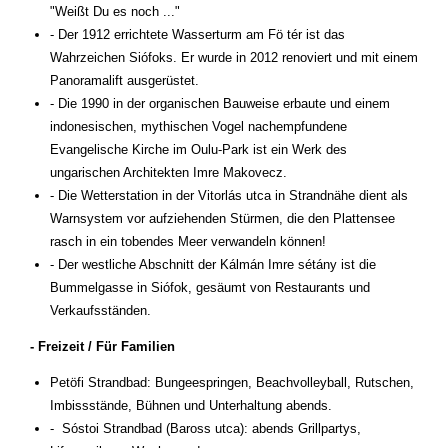
"Weißt Du es noch ..."
- Der 1912 errichtete Wasserturm am Fö tér ist das
Wahrzeichen Siófoks. Er wurde in 2012 renoviert und mit einem
Panoramalift ausgerüstet.
- Die 1990 in der organischen Bauweise erbaute und einem
indonesischen, mythischen Vogel nachempfundene
Evangelische Kirche im Oulu-Park ist ein Werk des
ungarischen Architekten Imre Makovecz.
- Die Wetterstation in der Vitorlás utca in Strandnähe dient als
Warnsystem vor aufziehenden Stürmen, die den Plattensee
rasch in ein tobendes Meer verwandeln können!
- Der westliche Abschnitt der Kálmán Imre sétány ist die
Bummelgasse in Siófok, gesäumt von Restaurants und
Verkaufsständen.
- Freizeit / Für Familien
Petöfi Strandbad: Bungeespringen, Beachvolleyball, Rutschen,
Imbissstände, Bühnen und Unterhaltung abends.
- Sóstoi Strandbad (Baross utca): abends Grillpartys,