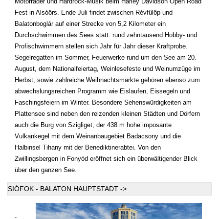
Motorräder und Hardrock-Musik beim Harley Davidson Open Road
Fest in Alsóörs. Ende Juli findet zwischen Révfülöp und
Balatonboglár auf einer Strecke von 5,2 Kilometer ein
Durchschwimmen des Sees statt: rund zehntausend Hobby- und
Profischwimmern stellen sich Jahr für Jahr dieser Kraftprobe.
Segelregatten im Sommer, Feuerwerke rund um den See am 20.
August, dem Nationalfeiertag, Weinlesefeste und Weinumzüge im
Herbst, sowie zahlreiche Weihnachtsmärkte gehören ebenso zum
abwechslungsreichen Programm wie Eislaufen, Eissegeln und
Faschingsfeiern im Winter. Besondere Sehenswürdigkeiten am
Plattensee sind neben den reizenden kleinen Städten und Dörfern
auch die Burg von Szigliget, der 438 m hohe imposante
Vulkankegel mit dem Weinanbaugebiet Badacsony und die
Halbinsel Tihany mit der Benediktinerabtei. Von den
Zwillingsbergen in Fonyód eröffnet sich ein überwältigender Blick
über den ganzen See.
SIÓFOK - BALATON HAUPTSTADT ->
-